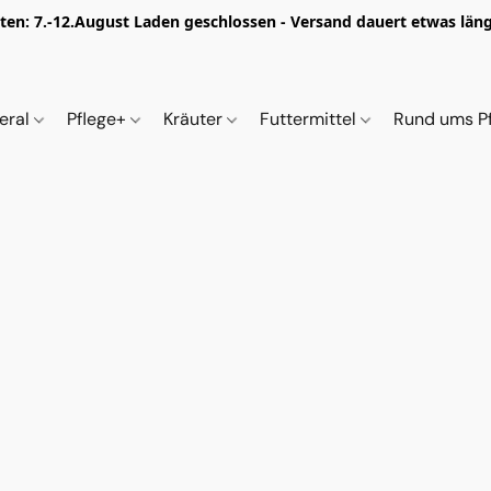
iten: 7.-12.August Laden geschlossen - Versand dauert etwas länge
eral
Pflege+
Kräuter
Futtermittel
Rund ums P