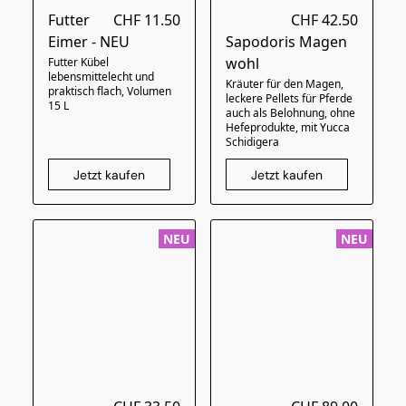
Futter
CHF 11.50
CHF 42.50
Eimer - NEU
Sapodoris Magen
wohl
Futter Kübel
lebensmittelecht und
Kräuter für den Magen,
praktisch flach, Volumen
leckere Pellets für Pferde
15 L
auch als Belohnung, ohne
Hefeprodukte, mit Yucca
Schidigera
Jetzt kaufen
Jetzt kaufen
NEU
NEU