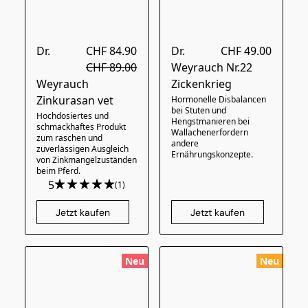
Dr.
CHF 84.90
Dr.
CHF 49.00
CHF 89.00
Weyrauch Nr.22
Weyrauch
Zickenkrieg
Zinkurasan vet
Hormonelle Disbalancen
bei Stuten und
Hochdosiertes und
Hengstmanieren bei
schmackhaftes Produkt
Wallachenerfordern
zum raschen und
andere
zuverlässigen Ausgleich
Ernährungskonzepte.
von Zinkmangelzuständen
beim Pferd.
5
(1)
Jetzt kaufen
Jetzt kaufen
Neu
Neu