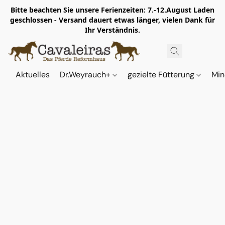
Bitte beachten Sie unsere Ferienzeiten: 7.-12.August Laden
geschlossen - Versand dauert etwas länger, vielen Dank für
Ihr Verständnis.
Aktuelles
Dr.Weyrauch+
gezielte Fütterung
Min