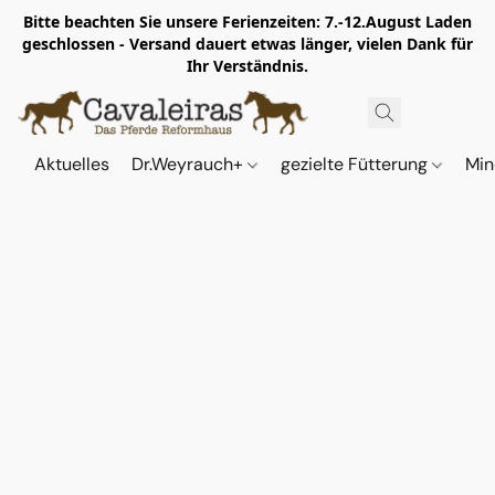
Bitte beachten Sie unsere Ferienzeiten: 7.-12.August Laden
geschlossen - Versand dauert etwas länger, vielen Dank für
Ihr Verständnis.
Aktuelles
Dr.Weyrauch+
gezielte Fütterung
Min