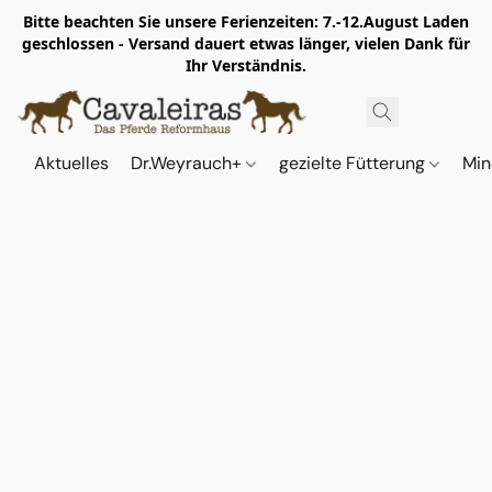
Bitte beachten Sie unsere Ferienzeiten: 7.-12.August Laden
geschlossen - Versand dauert etwas länger, vielen Dank für
Ihr Verständnis.
Aktuelles
Dr.Weyrauch+
gezielte Fütterung
Min