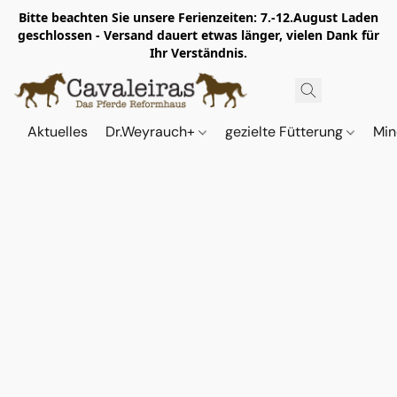
Bitte beachten Sie unsere Ferienzeiten: 7.-12.August Laden
geschlossen - Versand dauert etwas länger, vielen Dank für
Ihr Verständnis.
Aktuelles
Dr.Weyrauch+
gezielte Fütterung
Min