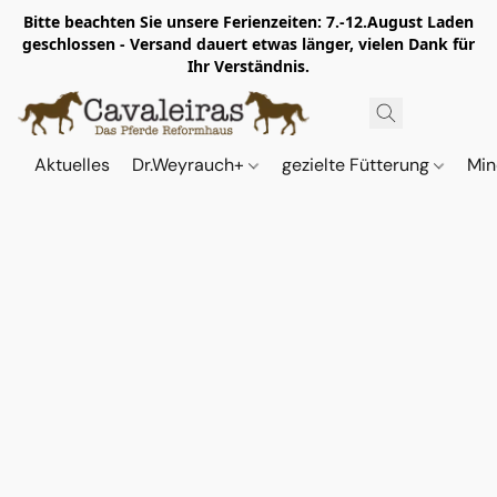
Bitte beachten Sie unsere Ferienzeiten: 7.-12.August Laden
geschlossen - Versand dauert etwas länger, vielen Dank für
Ihr Verständnis.
Aktuelles
Dr.Weyrauch+
gezielte Fütterung
Min