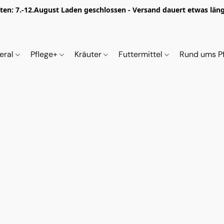
iten: 7.-12.August Laden geschlossen - Versand dauert etwas länge
eral
Pflege+
Kräuter
Futtermittel
Rund ums P