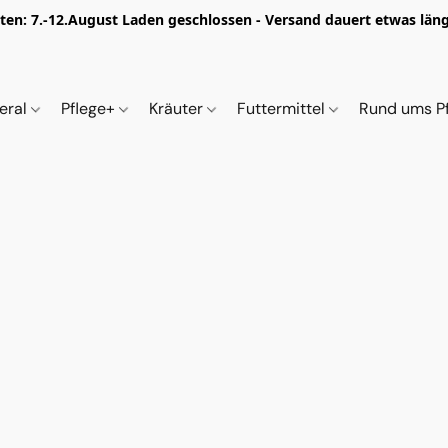
iten: 7.-12.August Laden geschlossen - Versand dauert etwas länge
eral
Pflege+
Kräuter
Futtermittel
Rund ums P