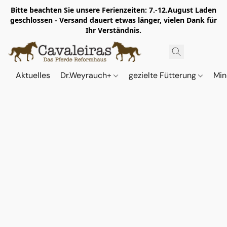
Bitte beachten Sie unsere Ferienzeiten: 7.-12.August Laden
geschlossen - Versand dauert etwas länger, vielen Dank für
Ihr Verständnis.
Aktuelles
Dr.Weyrauch+
gezielte Fütterung
Min