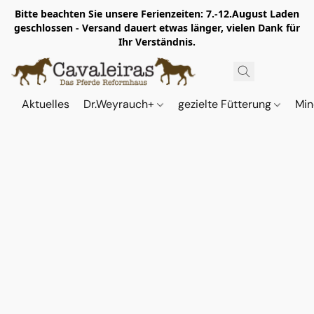
Bitte beachten Sie unsere Ferienzeiten: 7.-12.August Laden
geschlossen - Versand dauert etwas länger, vielen Dank für
Ihr Verständnis.
Aktuelles
Dr.Weyrauch+
gezielte Fütterung
Min