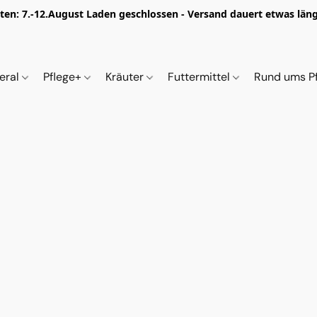
iten: 7.-12.August Laden geschlossen - Versand dauert etwas länge
eral
Pflege+
Kräuter
Futtermittel
Rund ums P