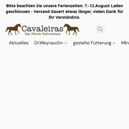
Bitte beachten Sie unsere Ferienzeiten: 7.-12.August Laden
geschlossen - Versand dauert etwas länger, vielen Dank für
Ihr Verständnis.
Aktuelles
Dr.Weyrauch+
gezielte Fütterung
Min