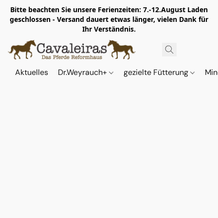
Bitte beachten Sie unsere Ferienzeiten: 7.-12.August Laden
geschlossen - Versand dauert etwas länger, vielen Dank für
Ihr Verständnis.
Aktuelles
Dr.Weyrauch+
gezielte Fütterung
Min