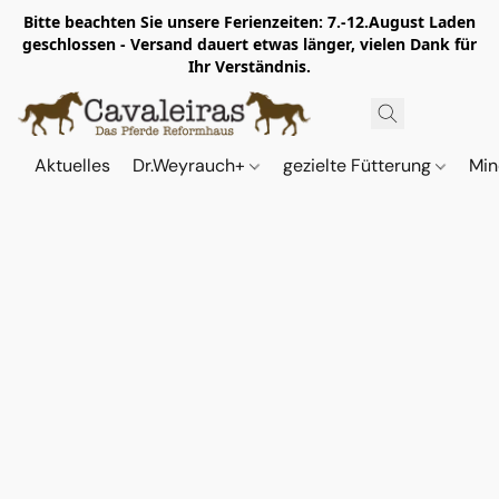
Bitte beachten Sie unsere Ferienzeiten: 7.-12.August Laden
geschlossen - Versand dauert etwas länger, vielen Dank für
Ihr Verständnis.
Aktuelles
Dr.Weyrauch+
gezielte Fütterung
Min