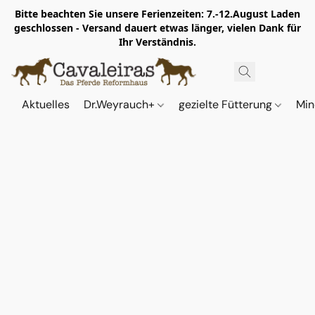
Bitte beachten Sie unsere Ferienzeiten: 7.-12.August Laden
geschlossen - Versand dauert etwas länger, vielen Dank für
Ihr Verständnis.
Aktuelles
Dr.Weyrauch+
gezielte Fütterung
Min