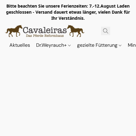
Bitte beachten Sie unsere Ferienzeiten: 7.-12.August Laden
geschlossen - Versand dauert etwas länger, vielen Dank für
Ihr Verständnis.
Aktuelles
Dr.Weyrauch+
gezielte Fütterung
Min