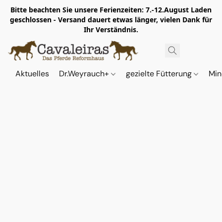
Bitte beachten Sie unsere Ferienzeiten: 7.-12.August Laden
geschlossen - Versand dauert etwas länger, vielen Dank für
Ihr Verständnis.
Aktuelles
Dr.Weyrauch+
gezielte Fütterung
Min