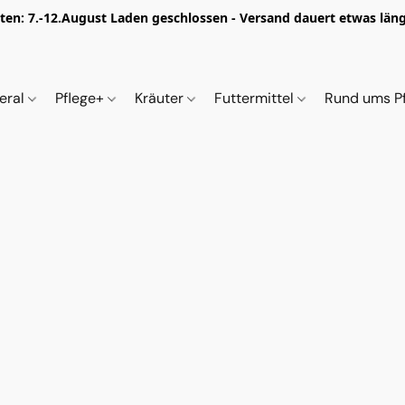
iten: 7.-12.August Laden geschlossen - Versand dauert etwas länge
eral
Pflege+
Kräuter
Futtermittel
Rund ums P