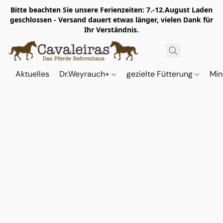
Bitte beachten Sie unsere Ferienzeiten: 7.-12.August Laden
geschlossen - Versand dauert etwas länger, vielen Dank für
Ihr Verständnis.
Aktuelles
Dr.Weyrauch+
gezielte Fütterung
Min