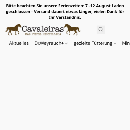
Bitte beachten Sie unsere Ferienzeiten: 7.-12.August Laden
geschlossen - Versand dauert etwas länger, vielen Dank für
Ihr Verständnis.
Aktuelles
Dr.Weyrauch+
gezielte Fütterung
Min