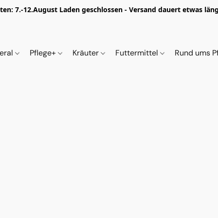
iten: 7.-12.August Laden geschlossen - Versand dauert etwas länge
eral
Pflege+
Kräuter
Futtermittel
Rund ums P