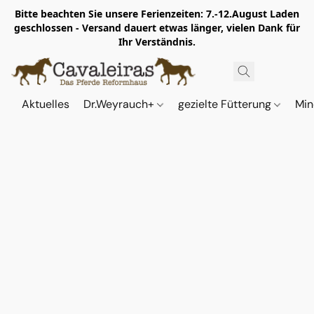
Bitte beachten Sie unsere Ferienzeiten: 7.-12.August Laden
geschlossen - Versand dauert etwas länger, vielen Dank für
Ihr Verständnis.
Aktuelles
Dr.Weyrauch+
gezielte Fütterung
Min