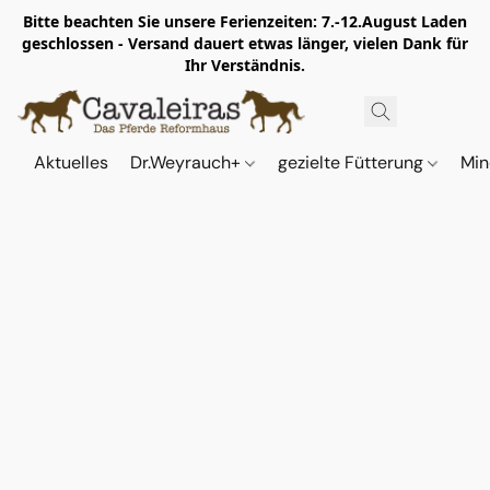
Bitte beachten Sie unsere Ferienzeiten: 7.-12.August Laden
geschlossen - Versand dauert etwas länger, vielen Dank für
Ihr Verständnis.
Aktuelles
Dr.Weyrauch+
gezielte Fütterung
Min