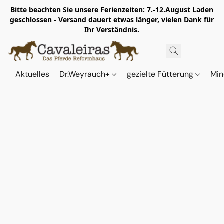
Bitte beachten Sie unsere Ferienzeiten: 7.-12.August Laden
geschlossen - Versand dauert etwas länger, vielen Dank für
Ihr Verständnis.
Aktuelles
Dr.Weyrauch+
gezielte Fütterung
Min