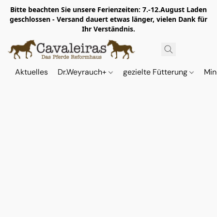
Bitte beachten Sie unsere Ferienzeiten: 7.-12.August Laden
geschlossen - Versand dauert etwas länger, vielen Dank für
Ihr Verständnis.
Aktuelles
Dr.Weyrauch+
gezielte Fütterung
Min