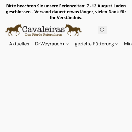
Bitte beachten Sie unsere Ferienzeiten: 7.-12.August Laden
geschlossen - Versand dauert etwas länger, vielen Dank für
Ihr Verständnis.
Aktuelles
Dr.Weyrauch+
gezielte Fütterung
Min