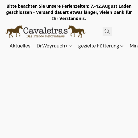
Bitte beachten Sie unsere Ferienzeiten: 7.-12.August Laden
geschlossen - Versand dauert etwas länger, vielen Dank für
Ihr Verständnis.
Aktuelles
Dr.Weyrauch+
gezielte Fütterung
Min