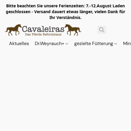
Bitte beachten Sie unsere Ferienzeiten: 7.-12.August Laden
geschlossen - Versand dauert etwas länger, vielen Dank für
Ihr Verständnis.
Aktuelles
Dr.Weyrauch+
gezielte Fütterung
Min