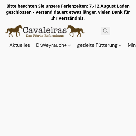
Bitte beachten Sie unsere Ferienzeiten: 7.-12.August Laden
geschlossen - Versand dauert etwas länger, vielen Dank für
Ihr Verständnis.
Aktuelles
Dr.Weyrauch+
gezielte Fütterung
Min