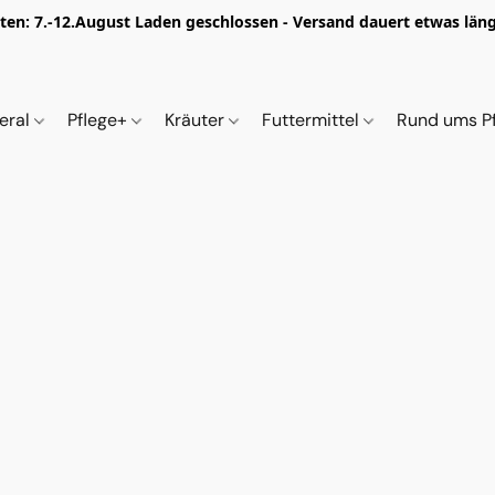
iten: 7.-12.August Laden geschlossen - Versand dauert etwas länge
eral
Pflege+
Kräuter
Futtermittel
Rund ums P