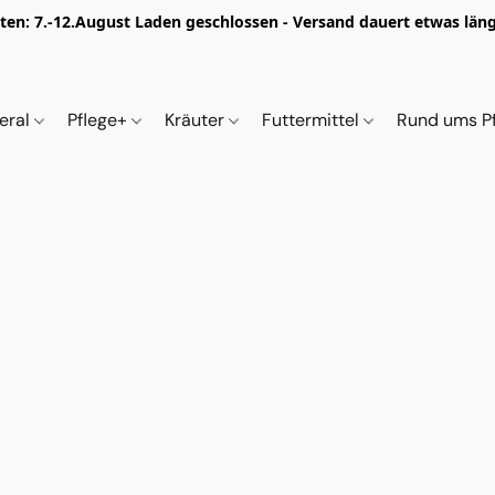
iten: 7.-12.August Laden geschlossen - Versand dauert etwas länge
eral
Pflege+
Kräuter
Futtermittel
Rund ums P