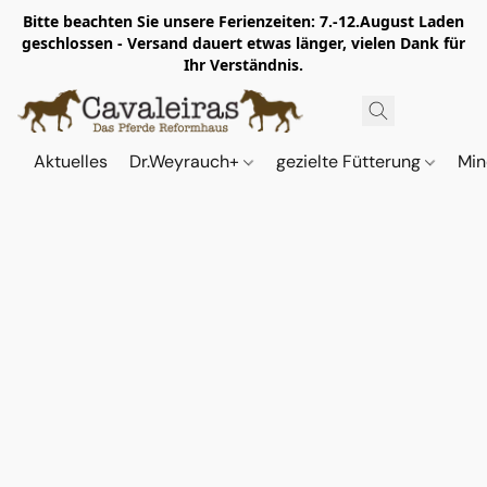
Bitte beachten Sie unsere Ferienzeiten: 7.-12.August Laden
geschlossen - Versand dauert etwas länger, vielen Dank für
Ihr Verständnis.
Aktuelles
Dr.Weyrauch+
gezielte Fütterung
Min