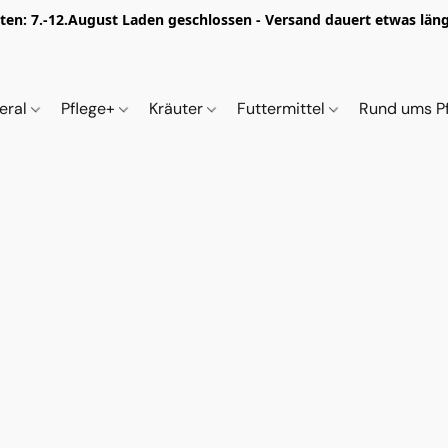
iten: 7.-12.August Laden geschlossen - Versand dauert etwas länge
eral
Pflege+
Kräuter
Futtermittel
Rund ums P