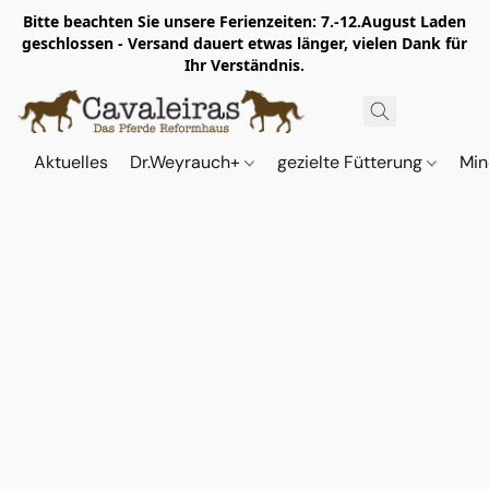
Bitte beachten Sie unsere Ferienzeiten: 7.-12.August Laden
geschlossen - Versand dauert etwas länger, vielen Dank für
Ihr Verständnis.
Aktuelles
Dr.Weyrauch+
gezielte Fütterung
Min