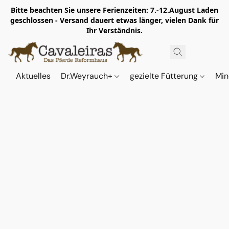
Bitte beachten Sie unsere Ferienzeiten: 7.-12.August Laden
geschlossen - Versand dauert etwas länger, vielen Dank für
Ihr Verständnis.
Aktuelles
Dr.Weyrauch+
gezielte Fütterung
Min