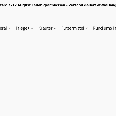
iten: 7.-12.August Laden geschlossen - Versand dauert etwas länge
eral
Pflege+
Kräuter
Futtermittel
Rund ums P