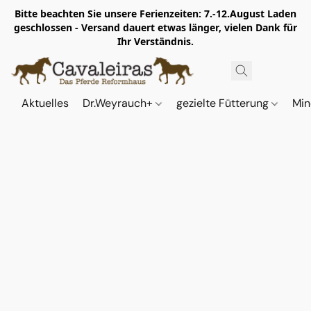
Bitte beachten Sie unsere Ferienzeiten: 7.-12.August Laden
geschlossen - Versand dauert etwas länger, vielen Dank für
Ihr Verständnis.
Aktuelles
Dr.Weyrauch+
gezielte Fütterung
Min