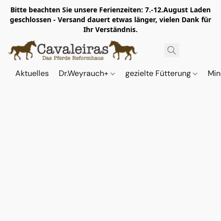
Bitte beachten Sie unsere Ferienzeiten: 7.-12.August Laden
geschlossen - Versand dauert etwas länger, vielen Dank für
Ihr Verständnis.
Aktuelles
Dr.Weyrauch+
gezielte Fütterung
Min