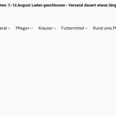
iten: 7.-12.August Laden geschlossen - Versand dauert etwas länge
eral
Pflege+
Kräuter
Futtermittel
Rund ums P